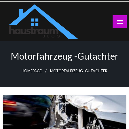
Skip
to
content
Haustraumblog
Motorfahrzeug -Gutachter
HOMEPAGE
MOTORFAHRZEUG -GUTACHTER